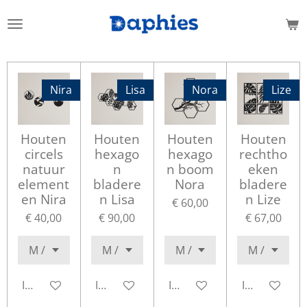
Ga
direct
naar
de
hoofdinhoud
Nira
Lisa
Nora
Lize
Houten
Houten
Houten
Houten
circels
hexago
hexago
rechtho
natuur
n
n boom
eken
element
bladere
Nora
bladere
en Nira
n Lisa
n Lize
€ 60,00
€ 40,00
€ 90,00
€ 67,00
In winkelwagen
In winkelwagen
In winkelwagen
In winkelwa