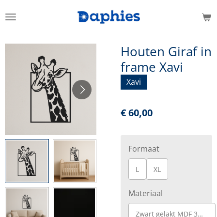
Ga
direct
naar
de
Houten Giraf in
hoofdinhoud
frame Xavi
Xavi
€ 60,00
Formaat
L
XL
Materiaal
Zwart gelakt MDF 3mm