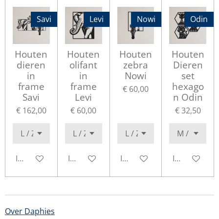
Savi
Levi
Nowi
Odin
Houten
Houten
Houten
Houten
dieren
olifant
zebra
Dieren
in
in
Nowi
set
frame
frame
hexago
€ 60,00
Savi
Levi
n Odin
€ 162,00
€ 60,00
€ 32,50
In winkelwagen
In winkelwagen
In winkelwagen
In winkelwa
Over Daphies